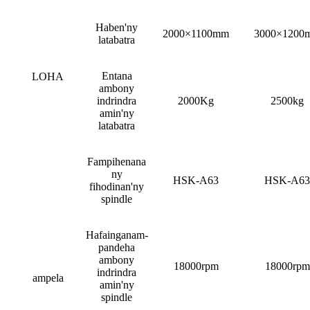
Haben'ny
2000×1100mm
3000×1200
latabatra
Entana
LOHA
ambony
indrindra
2000Kg
2500kg
amin'ny
latabatra
Fampihenana
ny
HSK-A63
HSK-A63
fihodinan'ny
spindle
Hafainganam-
pandeha
ambony
18000rpm
18000rpm
indrindra
ampela
amin'ny
spindle