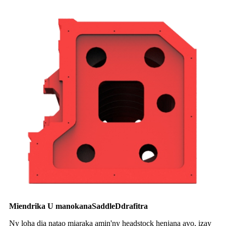
Miendrika U manokana
S
addle
D
drafitra
Ny loha dia natao miaraka amin'ny headstock henjana avo, izay