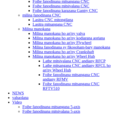
Foibe fanodinana mitsangana CNC
Foibe fanodinana mitsivalana CNC
Foibe fanodinana karazana Gantry CNC
milina fanodinana CNC
Lasitra CNC mitongilana
Lasitra mitsangana CNC
Milina manokana
Milina manokana ho an'ny valva
Milina manokana ho an'ny kodiarana aoriana
Milina manokana ho an'ny Flywheel
Milina fanodinana sy fikosoham-bary manokana
Milina manokana ho an'ny Crankshaft
Milina manokana ho an'ny Wheel Hub
Lathe mitsivalana CNC andiany RFCP
Lathe mitsangana CNC andiany RFCL ho
an'ny Wheel Hub
Foibe fanodinana mitsangana CNC
andiany RFMV
Foibe fanodinana mitsangana CNC
RFTV510
NEWS
vahaolana
Video
Foibe fanodinana mitsangana 5-axis
Foibe fanodinana mitsivalana 5-axis