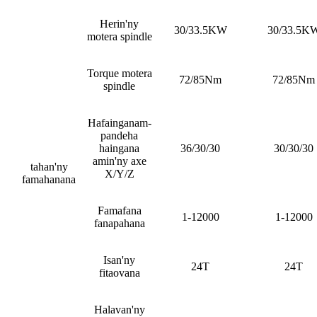
Herin'ny
30/33.5KW
30/33.5K
motera spindle
Torque motera
72/85Nm
72/85Nm
spindle
Hafainganam-
pandeha
haingana
36/30/30
30/30/30
amin'ny axe
tahan'ny
X/Y/Z
famahanana
Famafana
1-12000
1-12000
fanapahana
Isan'ny
24T
24T
fitaovana
Halavan'ny