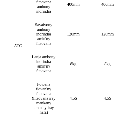
fitaovana
400mm
400mm
ambony
indrindra
Savaivony
ambony
indrindra
120mm
120mm
amin'ny
fitaovana
ATC
Lanja ambony
indrindra
8kg
8kg
amin'ny
fitaovana
Fotoana
fiovan'ny
fitaovana
(fitaovana iray
4.5S
4.5S
mankany
amin'ny iray
hafa)