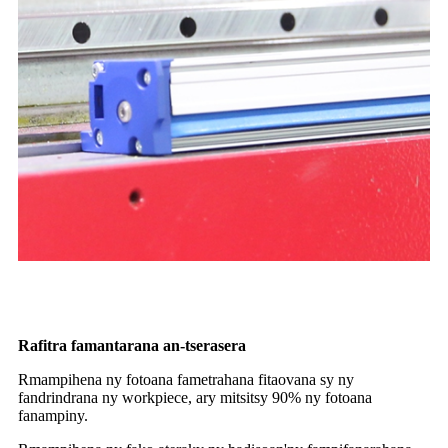
Rafitra famantarana an-tserasera
R
mampihena ny fotoana fametrahana fitaovana sy ny
fandrindrana ny workpiece, ary mitsitsy 90% ny fotoana
fanampiny.