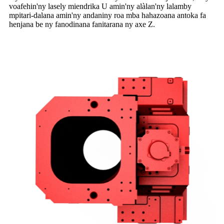
voafehin'ny lasely miendrika U amin'ny alàlan'ny lalamby
mpitari-dalana amin'ny andaniny roa mba hahazoana antoka fa
henjana be ny fanodinana fanitarana ny axe Z.