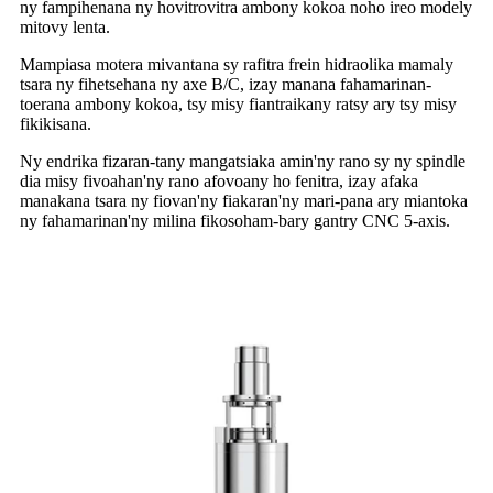
ny fampihenana ny hovitrovitra ambony kokoa noho ireo modely
mitovy lenta.
Mampiasa motera mivantana sy rafitra frein hidraolika mamaly
tsara ny fihetsehana ny axe B/C, izay manana fahamarinan-
toerana ambony kokoa, tsy misy fiantraikany ratsy ary tsy misy
fikikisana.
Ny endrika fizaran-tany mangatsiaka amin'ny rano sy ny spindle
dia misy fivoahan'ny rano afovoany ho fenitra, izay afaka
manakana tsara ny fiovan'ny fiakaran'ny mari-pana ary miantoka
ny fahamarinan'ny milina fikosoham-bary gantry CNC 5-axis.