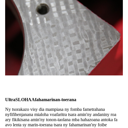
Ultra
S
LOHA
A
fahamarinan-toerana
Ny tsorakazo visy dia mampiasa ny fomba fametrahana
ny
fi
fihenjanana mialoha voafaritra tsara amin'ny andaniny roa
ary fikikisana amin'ny tonon-taolana mba hahazoana antoka fa
avo lenta sy marin-toerana tsara ny fahamarinan'ny foibe