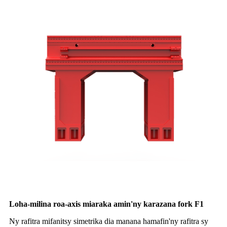
Loha-milina roa-axis miaraka amin'ny karazana fork F1
Ny rafitra mifanitsy simetrika dia manana hamafin'ny rafitra sy