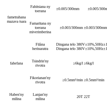
Fahitsiana ny
±0.005/300mm
±0.005/300
toerana
fametrahana
mazava tsara
Famaritana ny
toerana
±0.003/300mm ±0.003/300mm
miverimberina
Filàna
Dingana telo 380V±10%,50Hz±
herinaratra
Dingana telo 380V±10%,50Hz±
Tsindrin'ny
fahefana
≥6kg/l ≥6kg/l
rivotra
Fikorianan'ny
≥0.5mm³/min ≥0.5mm³/min
rivotra
Haben'ny
Lanjan'ny
20T 22T
milina
milina