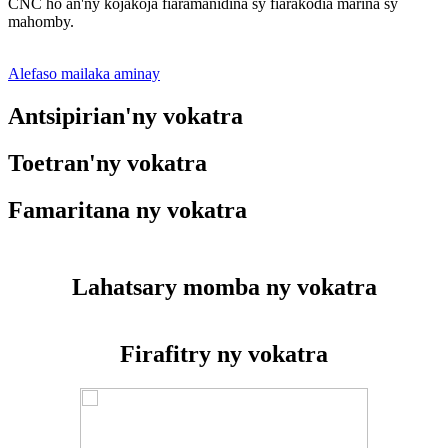
CNC ho an'ny kojakoja fiaramanidina sy fiarakodia marina sy
mahomby.
Alefaso mailaka aminay
Antsipirian'ny vokatra
Toetran'ny vokatra
Famaritana ny vokatra
Lahatsary momba ny vokatra
Firafitry ny vokatra