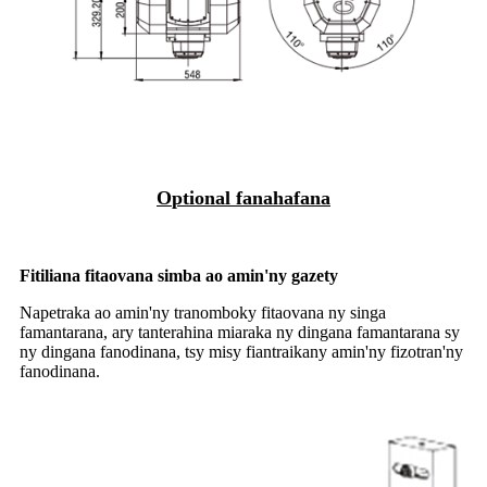
O
ptional
fanahafana
Fitiliana fitaovana simba ao amin'ny gazety
Napetraka ao amin'ny tranomboky fitaovana ny singa
famantarana, ary tanterahina miaraka ny dingana famantarana sy
ny dingana fanodinana, tsy misy fiantraikany amin'ny fizotran'ny
fanodinana.