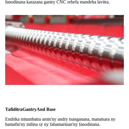
fanodinana karazana gantry CNC rehefa mandeha lavitra.
Tafiditra
G
antry
A
nd
B
ase
Endrika mitambatra amin'ny andry tsanganana, manatsara ny
hamafin'ny milina sy ny fahamarinan'ny fanodinana.