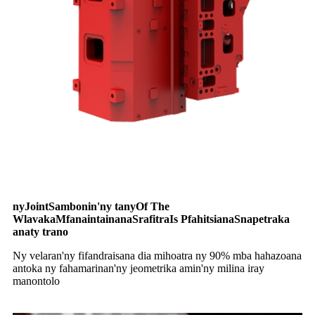
ny
J
oint
S
ambonin'ny tany
O
f
T
he
W
lavaka
M
fanaintainana
S
rafitra
I
s
P
fahitsiana
S
napetraka
anaty trano
Ny velaran'ny fifandraisana dia mihoatra ny 90% mba hahazoana
antoka ny fahamarinan'ny jeometrika amin'ny milina iray
manontolo