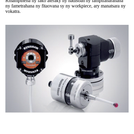
R
mampihena ny fako ateraky ny hadisoan'ny fampifanarahana
ny fametrahana ny fitaovana sy ny workpiece, ary manatsara ny
vokatra.