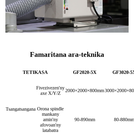
Famaritana ara-teknika
TETIKASA
GF2020-5X
GF3020-5
Fivezivezen'ny
2000×2000×800mm
3000×2000×8
axe X/Y/Z
Orona spindle
Tsangatsangana
mankany
amin'ny
90-890mm
80-880m
afovoan'ny
latabatra