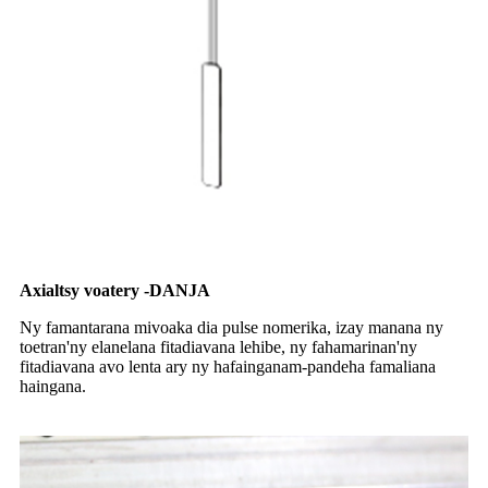
Axial
tsy voatery
-DANJA
Ny famantarana mivoaka dia pulse nomerika, izay manana ny
toetran'ny elanelana fitadiavana lehibe, ny fahamarinan'ny
fitadiavana avo lenta ary ny hafainganam-pandeha famaliana
haingana.