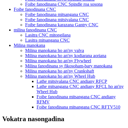
Foibe fanodinana CNC Spindle roa sosona
Foibe fanodinana CNC
Foibe fanodinana mitsangana CNC
Foibe fanodinana mitsivalana CNC
Foibe fanodinana karazana Gantry CNC
milina fanodinana CNC
Lasitra CNC mitongilana
Lasitra mitsangana CNC
Milina manokana
Milina manokana ho an'ny valva
Milina manokana ho an'ny kodiarana aoriana
Milina manokana ho an'ny Flywheel
Milina fanodinana sy fikosoham-bary manokana
Milina manokana ho an'ny Crankshaft
Milina manokana ho an'ny Wheel Hub
Lathe mitsivalana CNC andiany RFCP
Lathe mitsangana CNC andiany RFCL ho an'ny
Wheel Hub
Foibe fanodinana mitsangana CNC andiany
RFMV
Foibe fanodinana mitsangana CNC RFTV510
Vokatra nasongadina